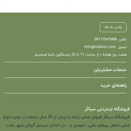
رفتن به بالا
تلفن
09117647888
ایمیل
Info@siahkor.com
هفت روز هفته ، از ساعت 11 تا 22 پاسخگوی شما هستیم.
خدمات مشتریان
راهنمای خرید
فروشگاه اینترنتی سیاکُر
فروشگاه سیاکُر فروش لباس زنانه با بیش از 35 سال سابقه در تولید انواع
لباس شامل پیراهن نخی ، شومیز و ... در استان سرسبز گیلان شهر رشت