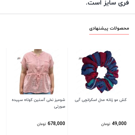
فری سایز است.
محصولات پیشنهادی
صو
00
کش مو زنانه مدل اسکرانچی آبی
شومیز نخی آستین کوتاه سپیده
صورتی
678,000
49,000
تومان
تومان