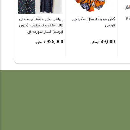
نخی سایز بزرگ ۴xl
کش مو زنانه مدل اسکرانچی
پیراهن نخی حلقه ای ساحلی
نارنجی
زنانه خنک و تابستونی (بدون
آبرفت) گلدار سورمه ای
925,000
49,000
تومان
تومان