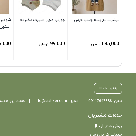
تیشرت نخ پنبه جناب خرس
جوراب مچی اسپرت دخترانه
شومیز س
آستین ب
9,000
99,000
685,000
تومان
تومان
رفتن به بالا
تلفن
09117647888
ایمیل
Info@siahkor.com
هفت روز هفته ، از ساعت 11 تا
خدمات مشتریان
روش های ارسال
حساب کاربری من