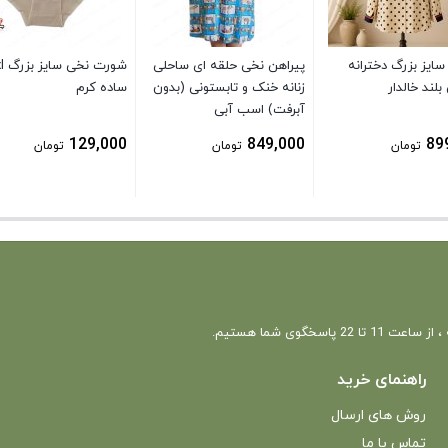
ایز بزرگ دخترانه
پیراهن نخی حلقه ای ساحلی
شورت 
لند خالدار
زنانه خنک و تابستونی (بدون
ساده کرم
آبرفت) اسب آبی
129,000
849,000
89
تومان
تومان
تومان
 22 پاسخگوی شما هستیم.
راهنمای خرید
روش های ارسال
تماس با ما