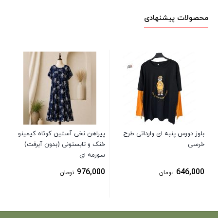
محصولات پیشنهادی
شل
00
بلوز دورس پنبه ای وارداتی طرح
پیراهن نخی آستین کوتاه کیمینو
خرسی
خنک و تابستونی (بدون آبرفت)
سورمه ای
976,000
646,000
تومان
تومان