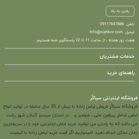
رفتن به بالا
تلفن
09117647888
ایمیل
Info@siahkor.com
هفت روز هفته ، از ساعت 11 تا 22 پاسخگوی شما هستیم.
خدمات مشتریان
راهنمای خرید
فروشگاه اینترنتی سیاکُر
فروشگاه سیاکُر فروش لباس زنانه با بیش از 35 سال سابقه در تولید انواع
لباس شامل پیراهن نخی ، شومیز و ... در استان سرسبز گیلان شهر رشت
می باشد که به راحتی می توانید خرید لباس اینترنتی خود را در سریعترین
زمان ممکن انجام دهید. امیدواریم اگر قصد خرید لباس زنانه با کیفیت