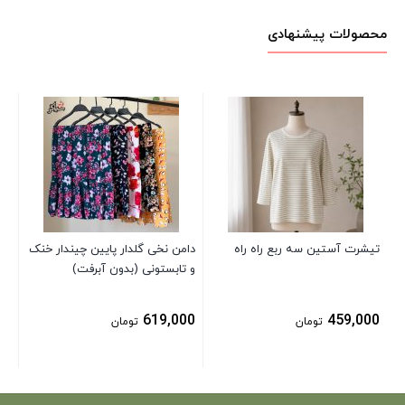
محصولات پیشنهادی
پیر
خن
شا
00
تیشرت آستین سه ربع راه راه
دامن نخی گلدار پایین چیندار خنک
و تابستونی (بدون آبرفت)
619,000
459,000
تومان
تومان