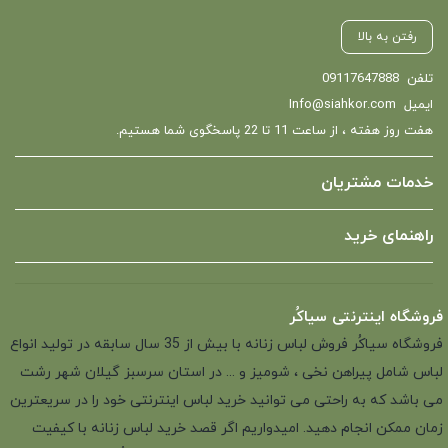
رفتن به بالا
تلفن
09117647888
ایمیل
Info@siahkor.com
هفت روز هفته ، از ساعت 11 تا 22 پاسخگوی شما هستیم.
خدمات مشتریان
راهنمای خرید
فروشگاه اینترنتی سیاکُر
فروشگاه سیاکُر فروش لباس زنانه با بیش از 35 سال سابقه در تولید انواع
لباس شامل پیراهن نخی ، شومیز و ... در استان سرسبز گیلان شهر رشت
می باشد که به راحتی می توانید خرید لباس اینترنتی خود را در سریعترین
زمان ممکن انجام دهید. امیدواریم اگر قصد خرید لباس زنانه با کیفیت