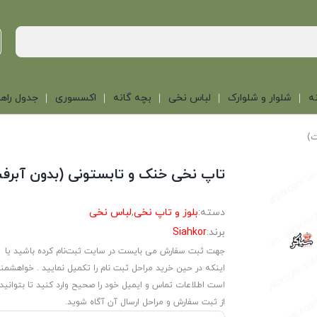
ه
شلوار و شلوارک
لباس نخی
بچه گانه
اکسسوری
جدول راهن
ت)
تاپ نخی خنک و تابستونی (بدون آبرف
دسته:
بلوز و تاپ نخی
,
لباس نخی
برند:
Siahkor
جهت ثبت سفارش می بایست در سایت ثبت‌نام کرده باشید یا
اینکه در حین خرید مراحل ثبت نام را تکمیل نمایید . خواهشمن
است اطلاعات تماس و ایمیل خود را صحیح وارد کنید تا بتوانید
از ثبت سفارش و مراحل ارسال آن آگاه شوید.