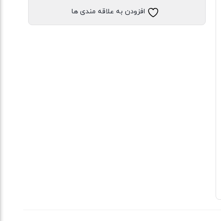
نخی
افزودن به علاقه مندی ها
خنک
و
تابستونی
(بدون
آبرفت)
عدد