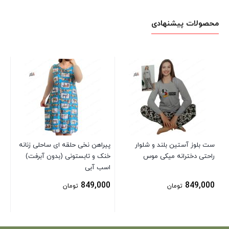
محصولات پیشنهادی
ست
دو
00
ست بلوز آستین بلند و شلوار
پیراهن نخی حلقه ای ساحلی زنانه
راحتی دخترانه میکی موس
خنک و تابستونی (بدون آبرفت)
اسب آبی
849,000
849,000
تومان
تومان