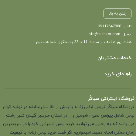
رفتن به بالا
تلفن
09117647888
ایمیل
Info@siahkor.com
هفت روز هفته ، از ساعت 11 تا 22 پاسخگوی شما هستیم.
خدمات مشتریان
راهنمای خرید
فروشگاه اینترنتی سیاکُر
فروشگاه سیاکُر فروش لباس زنانه با بیش از 35 سال سابقه در تولید انواع
لباس شامل پیراهن نخی ، شومیز و ... در استان سرسبز گیلان شهر رشت
می باشد که به راحتی می توانید خرید لباس اینترنتی خود را در سریعترین
زمان ممکن انجام دهید. امیدواریم اگر قصد خرید لباس زنانه با کیفیت