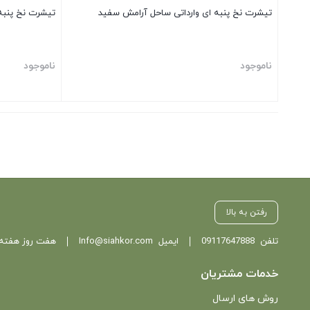
تیشرت نخ پنبه ای وارداتی ساحل آرامش سفید
تیشرت نخ پنبه
ناموجود
ناموجود
بستن
بستن
رفتن به بالا
تلفن
09117647888
ایمیل
Info@siahkor.com
هفت روز هفته ، از ساعت 11 تا
خدمات مشتریان
روش های ارسال