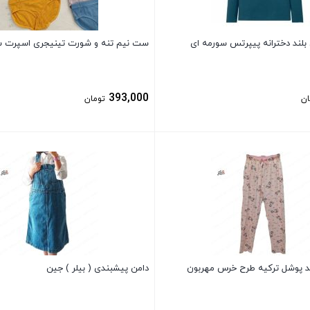
لند دخترانه پیپرتس سورمه ای
ست نیم تنه و شورت تینیجری اسپرت سا
393,000
ان
تومان
بستن
رند پوشل ترکیه طرح خرس مهربون
دامن پیشبندی ( بیلر ) جین