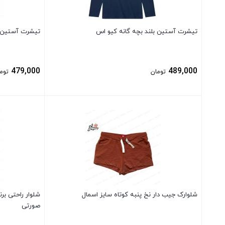
تیشرت آستین بلند بچه گانه کیو اس
تیشرت آستین ب
479,000
489,000
تومان
توم
بستن
بستن
شلوارک جیب دار نخ پنبه کوتاه سایز اسمال
شلوار راحتی ب
صورتی