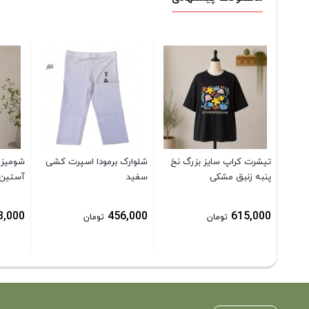
تیشرت کراپ سایز بزرگ نخ
شلوارک برمودا اسپرت کشی
شومیز س
پنبه زنبق مشکی
سفید
آستین 
8,000
456,000
615,000
تومان
تومان