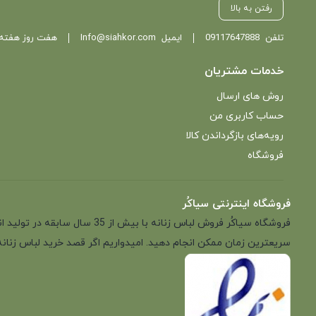
رفتن به بالا
تلفن
09117647888
ایمیل
Info@siahkor.com
هفت روز هفته ، از ساعت 11 تا
خدمات مشتریان
روش های ارسال
حساب کاربری من
رویه‌های بازگرداندن کالا
فروشگاه
فروشگاه اینترنتی سیاکُر
فروشگاه سیاکُر فروش لباس زن
سریعترین زمان ممکن انجام دهید. امیدواریم اگر قصد خرید لباس زنانه