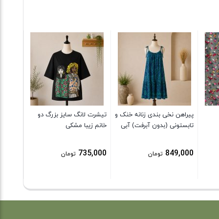
گیپور 
9,000
پیراهن نخی بندی زنانه خنک و
تیشرت لانگ سایز بزرگ دو
تابستونی (بدون آبرفت) آبی
خانم زیبا مشکی
735,000
849,000
تومان
تومان