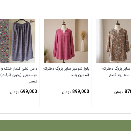
ایز بزرگ دخترانه
بلوز شومیز سایز بزرگ دخترانه
دامن نخی گلدار خنک و
سه ربع گلدار
آستین بلند
تابستونی (بدون آبرفت)
توسی
699,000
899,000
87
تومان
تومان
تومان