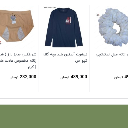
زنانه مدل اسکرانچی
تیشرت آستین بلند بچه گانه
شورتکس سایز لارژ ( ش
کیو اس
زنانه مخصوص عادت ماه
) کرم
232,000
489,000
4
تومان
تومان
تومان