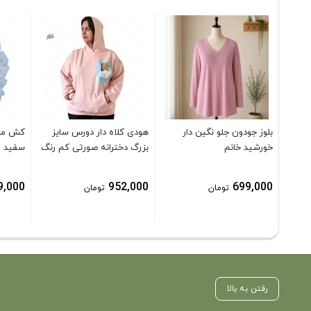
بلوز جودون جلو نگین دار
هودی کلاه دار دورس سایز
کش مو 
خورشید خانم
بزرگ دخترانه صورتی کم رنگ
سفید
9,000
952,000
699,000
تومان
تومان
رفتن به بالا