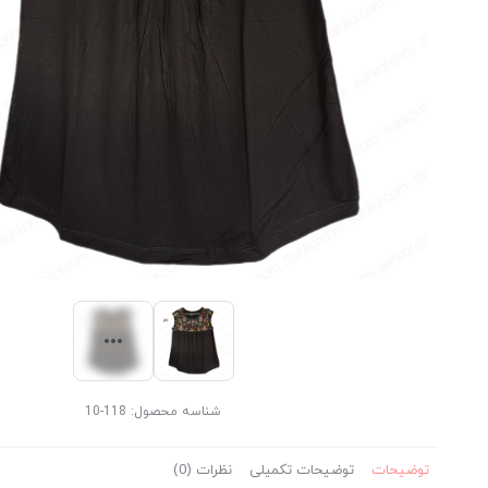
شناسه محصول:
118-10
توضیحات
توضیحات تکمیلی
نظرات (0)