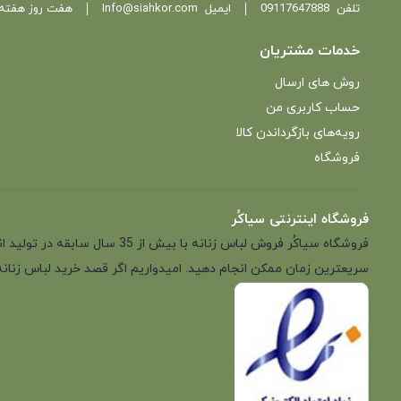
تلفن
09117647888
ایمیل
Info@siahkor.com
هفت روز هفته ، از ساعت 11 تا
خدمات مشتریان
روش های ارسال
حساب کاربری من
رویه‌های بازگرداندن کالا
فروشگاه
فروشگاه اینترنتی سیاکُر
فروشگاه سیاکُر فروش لباس زن
سریعترین زمان ممکن انجام دهید. امیدواریم اگر قصد خرید لباس زنانه