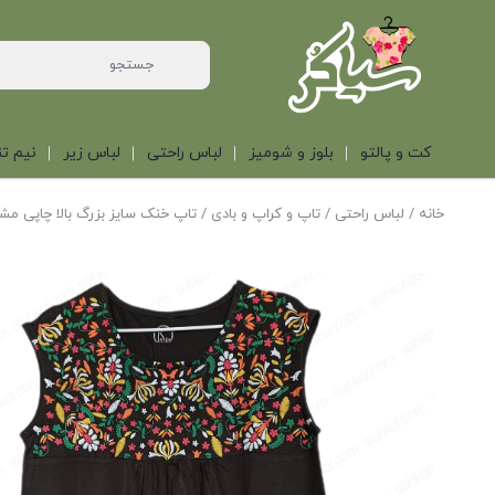
کت و پالتو
بلوز و شومیز
لباس راحتی
لباس زیر
نیم تن
خانه
/
لباس راحتی
/
تاپ و کراپ و بادی
/ تاپ خنک سایز بزرگ بالا چاپی مش