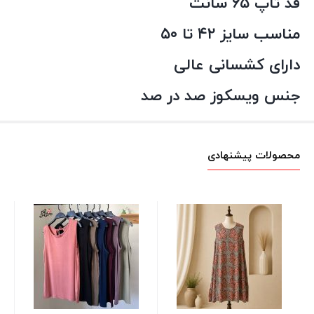
قد تاپ ۶۵ سانت
مناسب سایز ۴۲ تا ۵۰
دارای کشسانی عالی
جنس ویسکوز صد در صد
محصولات پیشنهادی
شل
زر
00