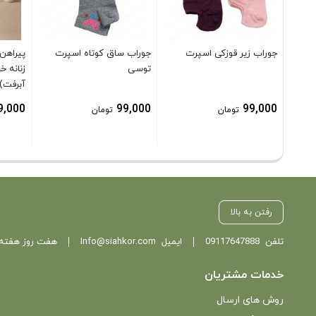
جوراب زیر قوزکی اسپرت
جوراب ساق کوتاه اسپرت
پیراهن
توسی
زنانه خ
آبرفت)
9,000
99,000
99,000
تومان
تومان
رفتن به بالا
تلفن
09117647888
ایمیل
Info@siahkor.com
هفت روز هفته ، از ساعت 11 تا
خدمات مشتریان
روش های ارسال