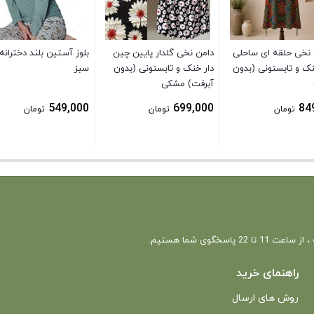
 نخی حلقه ای ساحلی
دامن نخی گلدار پایین چین
بلوز آستین بلند دخترانه
نک و تابستونی (بدون
دار خنک و تابستونی (بدون
سبز
آبرفت) مشکی
549,000
699,000
84
تومان
تومان
تومان
 22 پاسخگوی شما هستیم.
راهنمای خرید
روش های ارسال