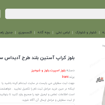
ه
شلوار و شلوارک
لباس نخی
بچه گانه
اکسسوری
جدول راهن
ید
بلوز کراپ آستین بلند طرح آدیداس س
دسته:
بلوز اسپرت
,
بلوز و شومیز
برند:
Irani
جهت ثبت سفارش می بایست در سایت ثبت‌نام کرده باشید یا
اینکه در حین خرید مراحل ثبت نام را تکمیل نمایید . خواهشمن
است اطلاعات تماس و ایمیل خود را صحیح وارد کنید تا بتوانید
از ثبت سفارش و مراحل ارسال آن آگاه شوید.