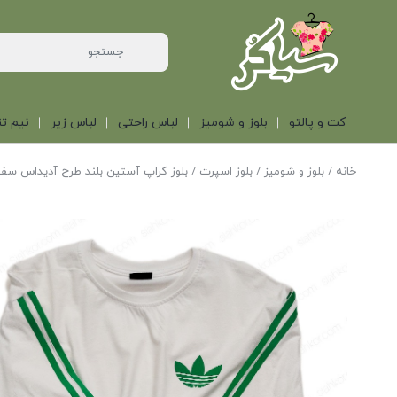
کت و پالتو
بلوز و شومیز
لباس راحتی
لباس زیر
نیم تن
خانه
/
بلوز و شومیز
/
بلوز اسپرت
/ بلوز کراپ آستین بلند طرح آدیداس سف