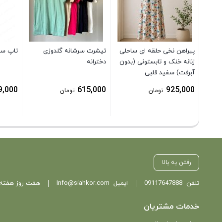
پیراهن نخی حلقه ای ساحلی
تیشرت سرشانه گلدوزی
تاپ سات
زنانه خنک و تابستونی (بدون
دخترانه
آبرفت) سفید قلبی
9,000
615,000
925,000
تومان
تومان
رفتن به بالا
تلفن
09117647888
ایمیل
Info@siahkor.com
هفت روز هفته ، از ساعت 11 تا
خدمات مشتریان