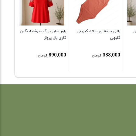
9,000
ر
بادی حلقه ای ساده کبریتی
بلوز سایز بزرگ سرشانه نگین
گلبهی
کاری بال پرواز
890,000
388,000
تومان
تومان