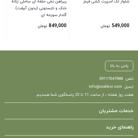
شلوار لگ اسپرت کشی قرمز
پیراهن نخی حلقه ای ساحلی زنانه
خنک و تابستونی (بدون آبرفت)
گلدار سورمه ای
849,000
549,000
تومان
تومان
رفتن به بالا
تلفن
09117647888
ایمیل
Info@siahkor.com
هفت روز هفته ، از ساعت 11 تا 22 پاسخگوی شما هستیم.
خدمات مشتریان
راهنمای خرید