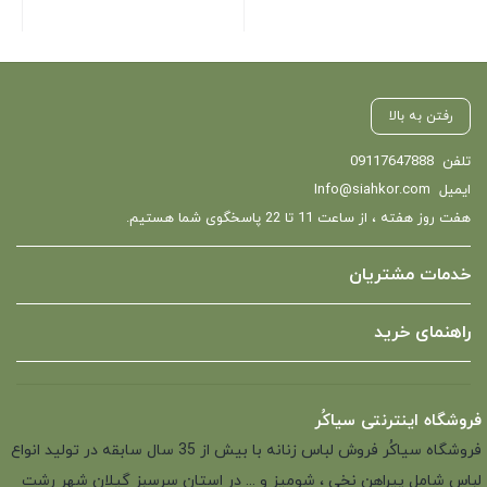
رفتن به بالا
تلفن
09117647888
ایمیل
Info@siahkor.com
هفت روز هفته ، از ساعت 11 تا 22 پاسخگوی شما هستیم.
خدمات مشتریان
راهنمای خرید
فروشگاه اینترنتی سیاکُر
فروشگاه سیاکُر فروش لباس زنانه با بیش از 35 سال سابقه در تولید انواع
لباس شامل پیراهن نخی ، شومیز و ... در استان سرسبز گیلان شهر رشت