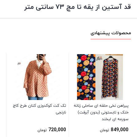
قد آستین از یقه تا مچ ۷۳ سانتی متر
محصولات پیشنهادی
صو
00
پیراهن نخی حلقه ای ساحلی زنانه
تک کت کوکدوزی کتان طرح کاج
خنک و تابستونی (بدون آبرفت)
نارنجی
سورمه ای لبخند
720,000
849,000
تومان
تومان