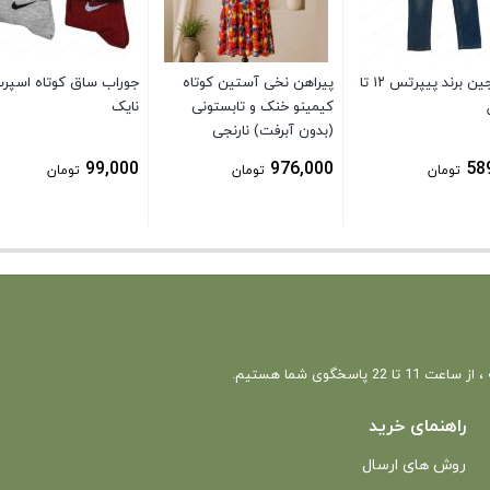
شلوار جین برند پیپرتس ۱۲ تا
پیراهن نخی آستین کوتاه
جوراب ساق کوتاه اسپر
کیمینو خنک و تابستونی
نایک
(بدون آبرفت) نارنجی
99,000
976,000
58
تومان
تومان
تومان
 22 پاسخگوی شما هستیم.
راهنمای خرید
روش های ارسال