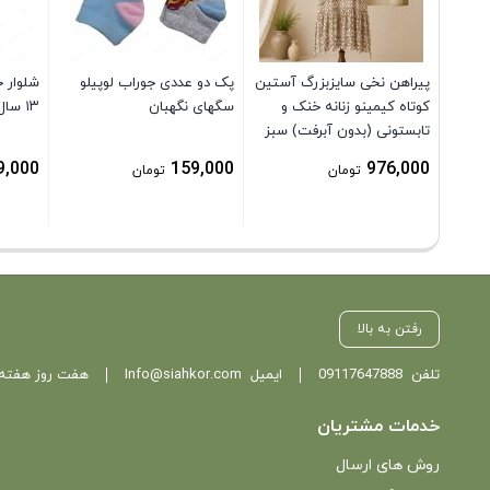
پیراهن نخی سایزبزرگ آستین
پک دو عددی جوراب لوپیلو
کوتاه کیمینو زنانه خنک و
سگهای نگهبان
۱۳ سال
تابستونی (بدون آبرفت) سبز
9,000
159,000
976,000
تومان
تومان
رفتن به بالا
تلفن
09117647888
ایمیل
Info@siahkor.com
هفت روز هفته ، از ساعت 11 تا
خدمات مشتریان
روش های ارسال