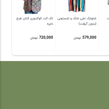
9,000
ت
شلوارک نخی خنک و تابستونی
تک کت کوکدوزی کتان طرح
(بدون آبرفت)
دایره
720,000
579,000
تومان
تومان