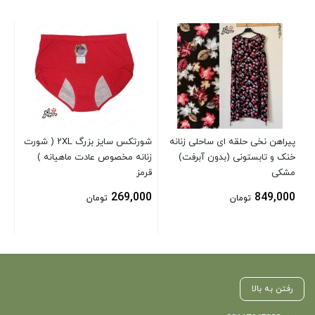
دام
تاب
00
پیراهن نخی حلقه ای ساحلی زنانه
شورتکس سایز بزرگ ۲XL ( شورت
خنک و تابستونی (بدون آبرفت)
زنانه مخصوص عادت ماهیانه )
مشکی
قرمز
269,000
849,000
تومان
تومان
رفتن به بالا