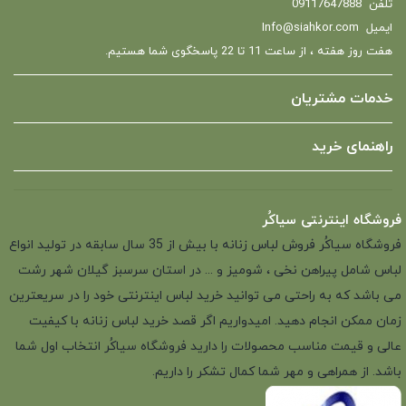
تلفن
09117647888
ایمیل
Info@siahkor.com
هفت روز هفته ، از ساعت 11 تا 22 پاسخگوی شما هستیم.
خدمات مشتریان
راهنمای خرید
فروشگاه اینترنتی سیاکُر
فروشگاه سیاکُر فروش لباس زنانه با بیش از 35 سال سابقه در تولید انواع
لباس شامل پیراهن نخی ، شومیز و ... در استان سرسبز گیلان شهر رشت
می باشد که به راحتی می توانید خرید لباس اینترنتی خود را در سریعترین
زمان ممکن انجام دهید. امیدواریم اگر قصد خرید لباس زنانه با کیفیت
عالی و قیمت مناسب محصولات را دارید فروشگاه سیاکُر انتخاب اول شما
باشد. از همراهی و مهر شما کمال تشکر را داریم.