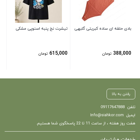
00
بادی حلقه ای ساده کبریتی گلبهی
تیشرت نخ پنبه اسنوپی مشکی
615,000
388,000
تومان
تومان
رفتن به بالا
تلفن
09117647888
ایمیل
Info@siahkor.com
هفت روز هفته ، از ساعت 11 تا 22 پاسخگوی شما هستیم.
خدمات مشتریان