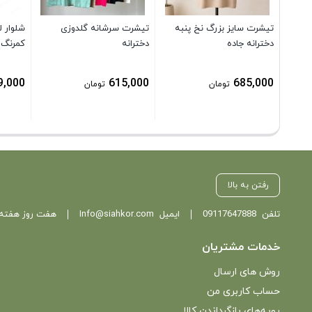
تیشرت سایز بزرگ نخ پنبه
تیشرت سرشانه گلدوزی
شلوار 
دخترانه جاده
دخترانه
کمرنگ
9,000
615,000
685,000
تومان
تومان
رفتن به بالا
تلفن
09117647888
ایمیل
Info@siahkor.com
هفت روز هفته ، از ساعت 11 تا
خدمات مشتریان
روش های ارسال
حساب کاربری من
رویه‌های بازگرداندن کالا