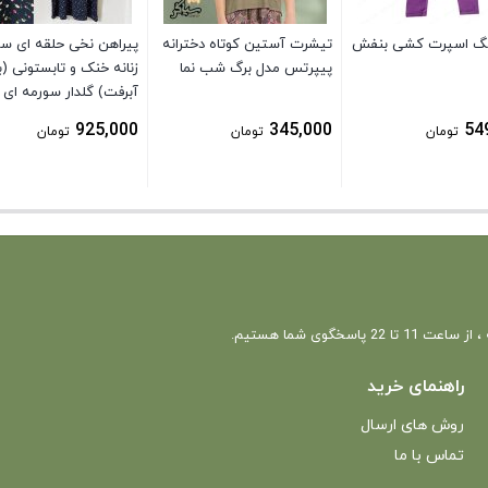
لگ اسپرت کشی بنفش
تیشرت آستین کوتاه دخترانه
پیراهن نخی حلقه ای سا
پیپرتس مدل برگ شب نما
زنانه خنک و تابستونی (
آبرفت) گلدار سورمه ای
925,000
345,000
54
تومان
تومان
تومان
 22 پاسخگوی شما هستیم.
راهنمای خرید
روش های ارسال
تماس با ما