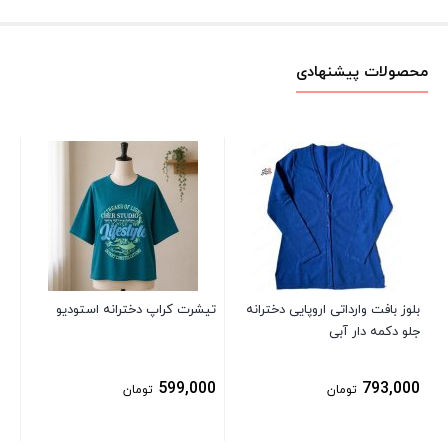
محصولات پیشنهادی
شلو
آب
00
بلوز بافت وارداتی اروپایی دخترانه
تیشرت کراپ دخترانه استودیو
جلو دکمه دار آبی
599,000
793,000
تومان
تومان