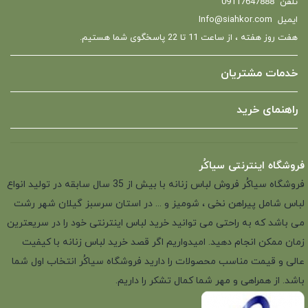
تلفن
09117647888
ایمیل
Info@siahkor.com
هفت روز هفته ، از ساعت 11 تا 22 پاسخگوی شما هستیم.
خدمات مشتریان
راهنمای خرید
فروشگاه اینترنتی سیاکُر
فروشگاه سیاکُر فروش لباس زنانه با بیش از 35 سال سابقه در تولید انواع
لباس شامل پیراهن نخی ، شومیز و ... در استان سرسبز گیلان شهر رشت
می باشد که به راحتی می توانید خرید لباس اینترنتی خود را در سریعترین
زمان ممکن انجام دهید. امیدواریم اگر قصد خرید لباس زنانه با کیفیت
عالی و قیمت مناسب محصولات را دارید فروشگاه سیاکُر انتخاب اول شما
باشد. از همراهی و مهر شما کمال تشکر را داریم.