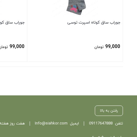
جوراب ساق کوتاه اسپرت توسی
جوراب ساق کوت
99,000
99,000
تومان
تومان
بستن
بستن
رفتن به بالا
تلفن
09117647888
ایمیل
Info@siahkor.com
هفت روز هفته ، از ساعت 11 تا