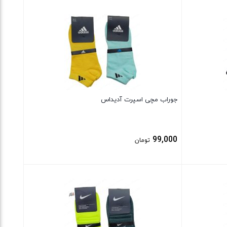
بستن
جوراب مچی اسپرت آدیداس
99,000
تومان
بستن