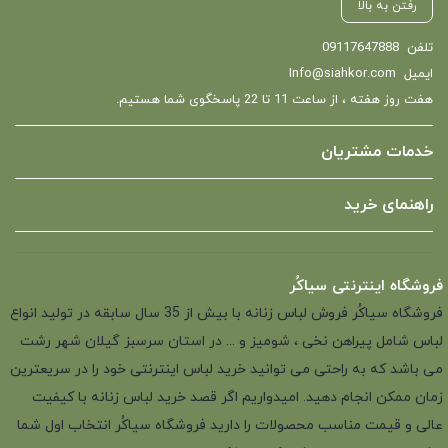
رفتن به بالا
تلفن
09117647888
ایمیل
Info@siahkor.com
هفت روز هفته ، از ساعت 11 تا 22 پاسخگوی شما هستیم.
خدمات مشتریان
راهنمای خرید
فروشگاه اینترنتی سیاکُر
فروشگاه سیاکُر فروش لباس زنانه با بیش از 35 سال سابقه در تولید انواع
لباس شامل پیراهن نخی ، شومیز و ... در استان سرسبز گیلان شهر رشت
می باشد که به راحتی می توانید خرید لباس اینترنتی خود را در سریعترین
زمان ممکن انجام دهید. امیدواریم اگر قصد خرید لباس زنانه با کیفیت
عالی و قیمت مناسب محصولات را دارید فروشگاه سیاکُر انتخاب اول شما