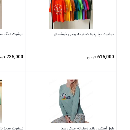
تیشرت نخ پنبه دخترانه ببعی خوشحال
تیشرت لانگ سای
735,000
615,000
تومان
توم
بستن
بستن
بلوز آستین بلند دخترانه میکی سبز
تیشرت سایز بزر