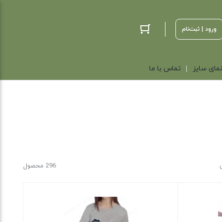
ورود | ثبت‌نام
مای سایز
تماس با ما
296 محصول