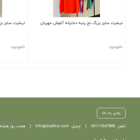
تیشرت سایز بزرگ نخ پنبه دخترانه آغوش مهربان
تیشرت سایز بزر
ناموجود
ناموجود
بستن
بستن
رفتن به بالا
تلفن
09117647888
ایمیل
Info@siahkor.com
هفت روز هفته ، از ساعت 11 تا