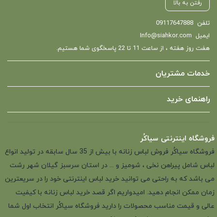
رفتن به بالا
تلفن
09117647888
ایمیل
Info@siahkor.com
هفت روز هفته ، از ساعت 11 تا 22 پاسخگوی شما هستیم.
خدمات مشتریان
راهنمای خرید
فروشگاه اینترنتی سیاکُر
فروشگاه سیاکُر فروش لباس زنانه با بیش از 35 سال سابقه در تولید انواع
لباس شامل پیراهن نخی ، شومیز و ... در استان سرسبز گیلان شهر رشت
می باشد که به راحتی می توانید خرید لباس اینترنتی خود را در سریعترین
زمان ممکن انجام دهید. امیدواریم اگر قصد خرید لباس زنانه با کیفیت
عالی و قیمت مناسب محصولات را دارید فروشگاه سیاکُر انتخاب اول شما