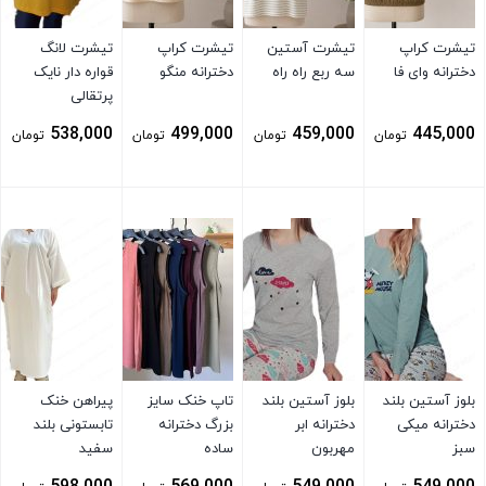
تیشرت کراپ
تیشرت آستین
تیشرت کراپ
تیشرت لانگ
دخترانه وای فا
سه ربع راه راه
دخترانه منگو
قواره دار نایک
پرتقالی
538,000
499,000
459,000
445,000
تومان
تومان
تومان
تومان
بستن
بستن
بستن
بستن
بلوز آستین بلند
بلوز آستین بلند
تاپ خنک سایز
پیراهن خنک
دخترانه میکی
دخترانه ابر
بزرگ دخترانه
تابستونی بلند
سبز
مهربون
ساده
سفید