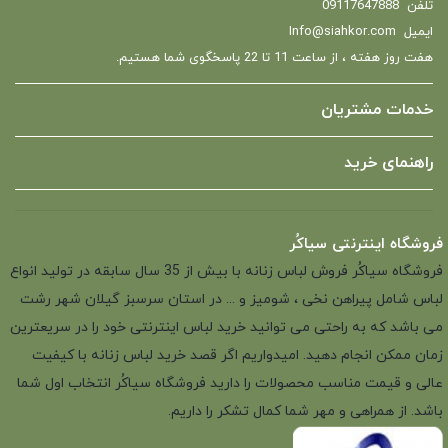
تلفن
09117647888
ایمیل
Info@siahkor.com
هفت روز هفته ، از ساعت 11 تا 22 پاسخگوی شما هستیم.
خدمات مشتریان
راهنمای خرید
فروشگاه اینترنتی سیاکُر
فروشگاه سیاکُر فروش لباس زنانه با بیش از 35 سال سابقه در تولید انواع
لباس شامل پیراهن نخی ، شومیز و ... در استان سرسبز گیلان شهر رشت
می باشد که به راحتی می توانید خرید لباس اینترنتی خود را در سریعترین
زمان ممکن انجام دهید. امیدواریم اگر قصد خرید لباس زنانه با کیفیت
عالی و قیمت مناسب محصولات را دارید فروشگاه سیاکُر انتخاب اول شما
باشد. از همراهی و مهر شما کمال تشکر را داریم.