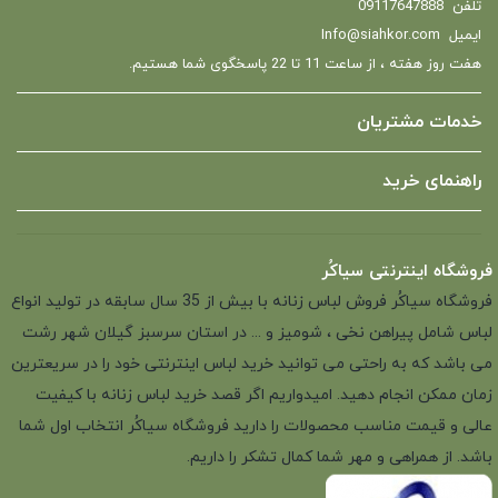
تلفن
09117647888
ایمیل
Info@siahkor.com
هفت روز هفته ، از ساعت 11 تا 22 پاسخگوی شما هستیم.
خدمات مشتریان
راهنمای خرید
فروشگاه اینترنتی سیاکُر
فروشگاه سیاکُر فروش لباس زنانه با بیش از 35 سال سابقه در تولید انواع
لباس شامل پیراهن نخی ، شومیز و ... در استان سرسبز گیلان شهر رشت
می باشد که به راحتی می توانید خرید لباس اینترنتی خود را در سریعترین
زمان ممکن انجام دهید. امیدواریم اگر قصد خرید لباس زنانه با کیفیت
عالی و قیمت مناسب محصولات را دارید فروشگاه سیاکُر انتخاب اول شما
باشد. از همراهی و مهر شما کمال تشکر را داریم.