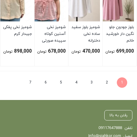
بلوز جودون جلو
شومیز بلوز سفید
شومیز نخی
شومیز نخی پفکی
نگین دار خورشید
ساده نخی
آستین کوتاه
جیبدار کرم
خانم
دخترانه
سپیده صورتی
898,000
678,000
470,000
699,000
تومان
تومان
تومان
تومان
بستن
بستن
بستن
بستن
7
6
5
4
3
2
1
رفتن به بالا
تلفن
09117647888
ایمیل
Info@siahkor.com