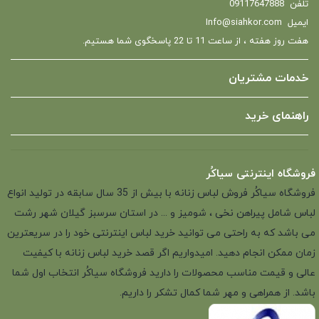
تلفن
09117647888
ایمیل
Info@siahkor.com
هفت روز هفته ، از ساعت 11 تا 22 پاسخگوی شما هستیم.
خدمات مشتریان
راهنمای خرید
فروشگاه اینترنتی سیاکُر
فروشگاه سیاکُر فروش لباس زنانه با بیش از 35 سال سابقه در تولید انواع
لباس شامل پیراهن نخی ، شومیز و ... در استان سرسبز گیلان شهر رشت
می باشد که به راحتی می توانید خرید لباس اینترنتی خود را در سریعترین
زمان ممکن انجام دهید. امیدواریم اگر قصد خرید لباس زنانه با کیفیت
عالی و قیمت مناسب محصولات را دارید فروشگاه سیاکُر انتخاب اول شما
باشد. از همراهی و مهر شما کمال تشکر را داریم.