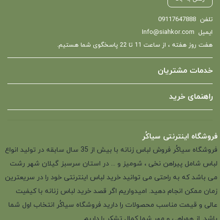
تلفن
09117647888
ایمیل
Info@siahkor.com
هفت روز هفته ، از ساعت 11 تا 22 پاسخگوی شما هستیم.
خدمات مشتریان
راهنمای خرید
فروشگاه اینترنتی سیاکُر
فروشگاه سیاکُر فروش لباس زنانه با بیش از 35 سال سابقه در تولید انواع
لباس شامل پیراهن نخی ، شومیز و ... در استان سرسبز گیلان شهر رشت
می باشد که به راحتی می توانید خرید لباس اینترنتی خود را در سریعترین
زمان ممکن انجام دهید. امیدواریم اگر قصد خرید لباس زنانه با کیفیت
عالی و قیمت مناسب محصولات را دارید فروشگاه سیاکُر انتخاب اول شما
باشد. از همراهی و مهر شما کمال تشکر را داریم.