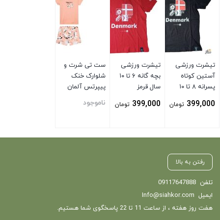
تیشرت ورزشی
تیشرت ورزشی
ست تی شرت و
آستین کوتاه
بچه گانه ۶ تا ۱۰
شلوارک خنک
پسرانه ۸ تا ۱۰
سال قرمز
پیپرتس آلمان
سال مشکی
گلبهی
ناموجود
399,000
399,000
تومان
تومان
بستن
بستن
بستن
رفتن به بالا
تلفن
09117647888
ایمیل
Info@siahkor.com
هفت روز هفته ، از ساعت 11 تا 22 پاسخگوی شما هستیم.