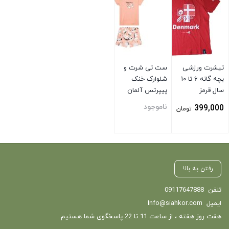
تیشرت ورزشی
ست تی شرت و
بچه گانه ۶ تا ۱۰
شلوارک خنک
سال قرمز
پیپرتس آلمان
گلبهی
ناموجود
399,000
تومان
بستن
بستن
رفتن به بالا
تلفن
09117647888
ایمیل
Info@siahkor.com
هفت روز هفته ، از ساعت 11 تا 22 پاسخگوی شما هستیم.