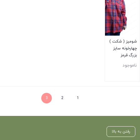
شومیز ( شکت )
چهارخونه سایز
بزرگ قرمز
ناموجود
بستن
3
2
1
رفتن به بالا