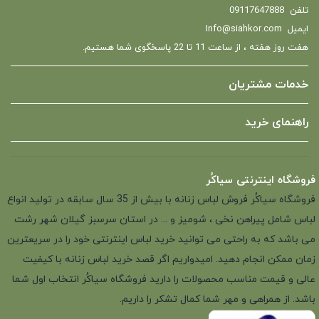
تلفن
09117647888
ایمیل
Info@siahkor.com
هفت روز هفته ، از ساعت 11 تا 22 پاسخگوی شما هستیم.
خدمات مشتریان
راهنمای خرید
فروشگاه اینترنتی سیاکُر
فروشگاه سیاکُر فروش لباس زنانه با بیش از 35 سال سابقه در تولید انواع
لباس شامل پیراهن نخی ، شومیز و ... در استان سرسبز گیلان شهر رشت
می باشد که به راحتی می توانید خرید لباس اینترنتی خود را در سریعترین
زمان ممکن انجام دهید. امیدواریم اگر قصد خرید لباس زنانه با کیفیت
عالی و قیمت مناسب محصولات را دارید فروشگاه سیاکُر انتخاب اول شما
باشد. از همراهی و مهر شما کمال تشکر را داریم.