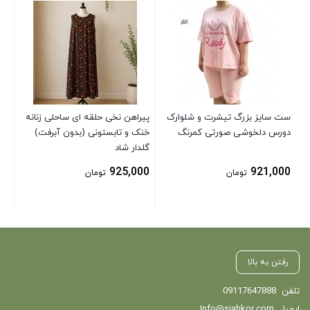
صو
00
ست سایز بزرگ تیشرت و شلوارک
پیراهن نخی حلقه ای ساحلی زنانه
دورس دلخوشی صورتی کمرنگ
خنک و تابستونی (بدون آبرفت)
گلدار شاد
925,000
921,000
تومان
تومان
رفتن به بالا
تلفن
09117647888
ایمیل
Info@siahkor.com