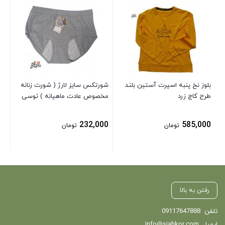
شل
00
بلوز نخ پنبه اسپرت آستین بلند
شورتکس سایز لارژ ( شورت زنانه
طرح کاج زرد
مخصوص عادت ماهیانه ) توسی
232,000
585,000
تومان
تومان
رفتن به بالا
تلفن
09117647888
ایمیل
Info@siahkor.com