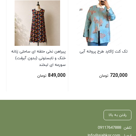
پیر
خن
شا
00
تک کت ژاکارد طرح پروانه آبی
پیراهن نخی حلقه ای ساحلی زنانه
خنک و تابستونی (بدون آبرفت)
سورمه ای لبخند
849,000
720,000
تومان
تومان
رفتن به بالا
تلفن
09117647888
ایمیل
Info@siahkor.com