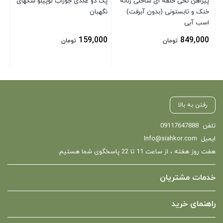
پیراهن نخی حلقه ای ساحلی زنانه
پک دو عددی جوراب لوپیلو سگهای
خنک و تابستونی (بدون آبرفت)
نگهبان
اسب آبی
159,000
849,000
تومان
تومان
رفتن به بالا
تلفن
09117647888
ایمیل
Info@siahkor.com
هفت روز هفته ، از ساعت 11 تا 22 پاسخگوی شما هستیم.
خدمات مشتریان
راهنمای خرید