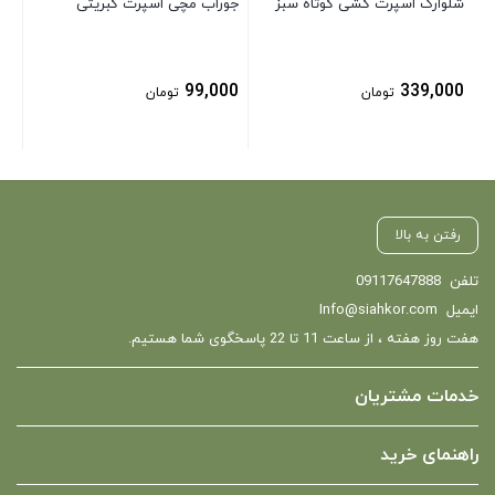
شلوارک اسپرت کشی کوتاه سبز
جوراب مچی اسپرت کبریتی
99,000
339,000
تومان
تومان
رفتن به بالا
تلفن
09117647888
ایمیل
Info@siahkor.com
هفت روز هفته ، از ساعت 11 تا 22 پاسخگوی شما هستیم.
خدمات مشتریان
راهنمای خرید