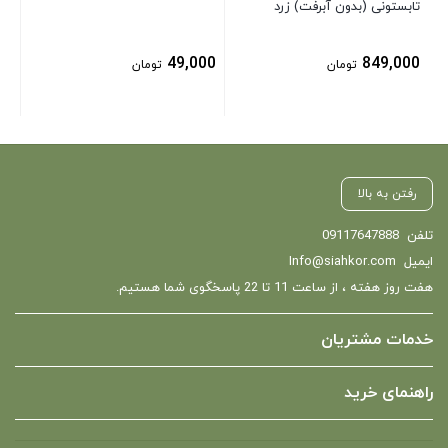
تابستونی (بدون آبرفت) زرد
49,000
849,000
تومان
تومان
رفتن به بالا
تلفن
09117647888
ایمیل
Info@siahkor.com
هفت روز هفته ، از ساعت 11 تا 22 پاسخگوی شما هستیم.
خدمات مشتریان
راهنمای خرید