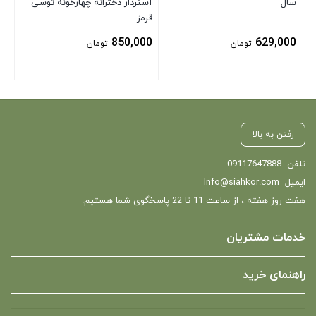
سال
آستردار دخترانه چهارخونه توسی
قرمز
850,000
629,000
تومان
تومان
رفتن به بالا
تلفن
09117647888
ایمیل
Info@siahkor.com
هفت روز هفته ، از ساعت 11 تا 22 پاسخگوی شما هستیم.
خدمات مشتریان
راهنمای خرید