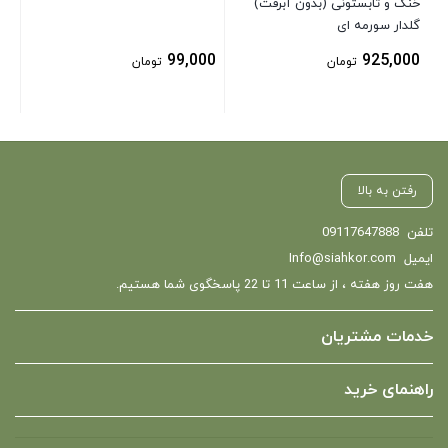
خنک و تابستونی (بدون آبرفت)
گلدار سورمه ای
99,000
925,000
تومان
تومان
رفتن به بالا
تلفن
09117647888
ایمیل
Info@siahkor.com
هفت روز هفته ، از ساعت 11 تا 22 پاسخگوی شما هستیم.
خدمات مشتریان
راهنمای خرید