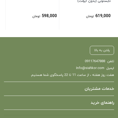
تابستونی (بدون آبرفت)
598,000
619,000
تومان
تومان
رفتن به بالا
تلفن
09117647888
ایمیل
Info@siahkor.com
هفت روز هفته ، از ساعت 11 تا 22 پاسخگوی شما هستیم.
خدمات مشتریان
راهنمای خرید