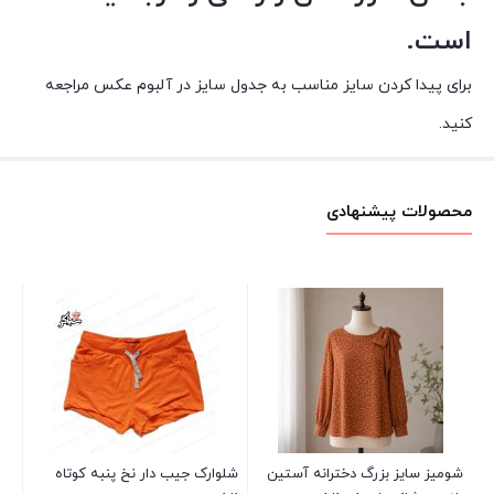
است.
برای پیدا کردن سایز مناسب به جدول سایز در آلبوم عکس مراجعه
کنید.
محصولات پیشنهادی
کش
00
شومیز سایز بزرگ دخترانه آستین
شلوارک جیب دار نخ پنبه کوتاه