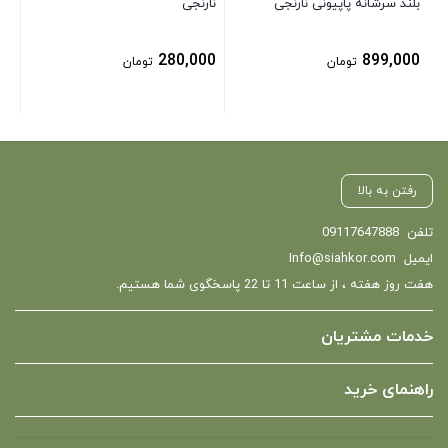
بلند سرشانه پاپیونی نارنجی
نارنجی
280,000
899,000
تومان
تومان
رفتن به بالا
تلفن
09117647888
ایمیل
Info@siahkor.com
هفت روز هفته ، از ساعت 11 تا 22 پاسخگوی شما هستیم.
خدمات مشتریان
راهنمای خرید