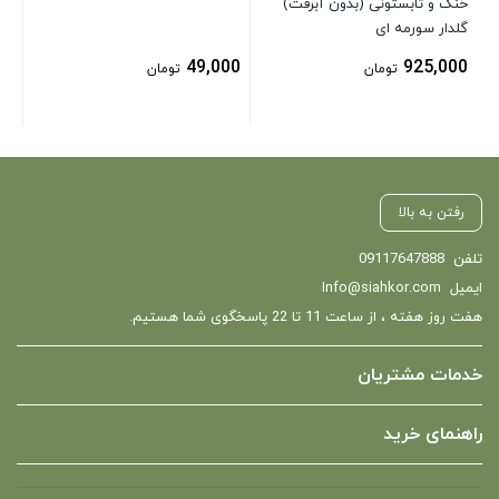
خنک و تابستونی (بدون آبرفت)
گلدار سورمه ای
49,000
925,000
تومان
تومان
رفتن به بالا
تلفن
09117647888
ایمیل
Info@siahkor.com
هفت روز هفته ، از ساعت 11 تا 22 پاسخگوی شما هستیم.
خدمات مشتریان
راهنمای خرید