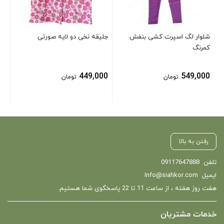
00
شلوار لگ اسپرت کشی بنفش
جلیقه نخی دو لایه صورتی
کمرنگ
449,000
549,000
تومان
تومان
رفتن به بالا
تلفن
09117647888
ایمیل
Info@siahkor.com
هفت روز هفته ، از ساعت 11 تا 22 پاسخگوی شما هستیم.
خدمات مشتریان