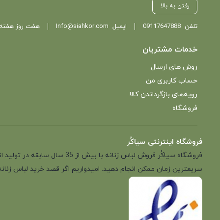
رفتن به بالا
تلفن
09117647888
ایمیل
Info@siahkor.com
هفت روز هفته ، از ساعت 11 تا
خدمات مشتریان
روش های ارسال
حساب کاربری من
رویه‌های بازگرداندن کالا
فروشگاه
فروشگاه اینترنتی سیاکُر
فروشگاه سیاکُر فروش لباس زن
سریعترین زمان ممکن انجام دهید. امیدواریم اگر قصد خرید لباس زنانه