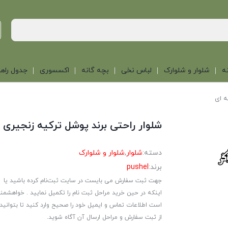
ه
شلوار و شلوارک
لباس نخی
بچه گانه
اکسسوری
جدول راهن
ه ای
شلوار راحتی برند پوشل ترکیه زنجیری 
دسته:
شلوار
,
شلوار و شلوارک
برند:
pushel
جهت ثبت سفارش می بایست در سایت ثبت‌نام کرده باشید یا
اینکه در حین خرید مراحل ثبت نام را تکمیل نمایید . خواهشمن
است اطلاعات تماس و ایمیل خود را صحیح وارد کنید تا بتوانید
از ثبت سفارش و مراحل ارسال آن آگاه شوید.