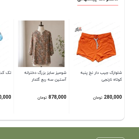
شلوارک جیب دار نخ پنبه
شومیز سایز بزرگ دخترانه
تک کت ژ
کوتاه نارنجی
آستین سه ربع گلدار
0,000
878,000
280,000
تومان
تومان