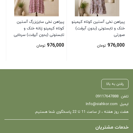
00
پیراهن نخی آستین کوتاه کیمینو
پیراهن نخی سایزبزرگ آستین
خنک و تابستونی (بدون آبرفت)
کوتاه کیمینو زنانه خنک و
صورتی
تابستونی (بدون آبرفت) سرخابی
976,000
976,000
تومان
تومان
رفتن به بالا
تلفن
09117647888
ایمیل
Info@siahkor.com
هفت روز هفته ، از ساعت 11 تا 22 پاسخگوی شما هستیم.
خدمات مشتریان