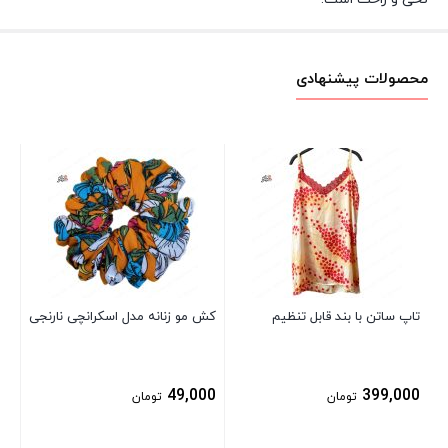
محصولات پیشنهادی
تو
00
تاپ ساتن با بند قابل تنظیم
کش مو زنانه مدل اسکرانچی نارنجی
49,000
399,000
تومان
تومان