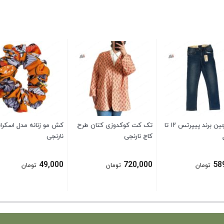
شلوار جین برند پیپرتس ۱۲ تا
تک کت کوکدوزی کتان طرح
کش مو زنانه مدل اسکرا
کاج نارنجی
نارنجی
49,000
720,000
58
تومان
تومان
تومان