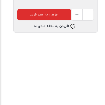
+
-
افزودن به سبد خرید
ست
بلوز
افزودن به علاقه مندی ها
آستین
بلند
و
شلوار
راحتی
دخترانه
میکی
موس
عدد