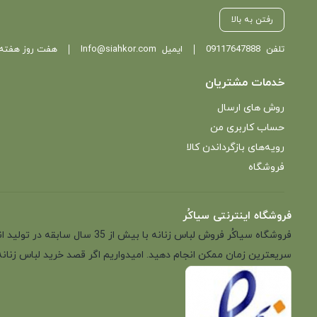
رفتن به بالا
تلفن
09117647888
ایمیل
Info@siahkor.com
هفت روز هفته ، از ساعت 11 تا
خدمات مشتریان
روش های ارسال
حساب کاربری من
رویه‌های بازگرداندن کالا
فروشگاه
فروشگاه اینترنتی سیاکُر
فروشگاه سیاکُر فروش لباس زن
سریعترین زمان ممکن انجام دهید. امیدواریم اگر قصد خرید لباس زنانه