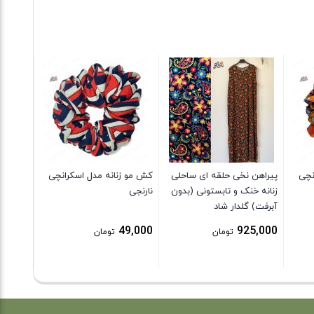
تک کت د
کتان طر
0,000
نچی
پیراهن نخی حلقه ای ساحلی
کش مو زنانه مدل اسکرانچی
زنانه خنک و تابستونی (بدون
نارنجی
آبرفت) گلدار شاد
49,000
925,000
تومان
تومان