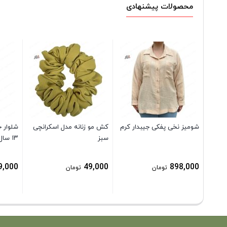
محصولات پیشنهادی
شومیز نخی پفکی جیبدار کرم
کش مو زنانه مدل اسکرانچی
سبز
۱۳ سال
9,000
49,000
898,000
تومان
تومان