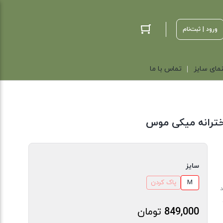
ورود | ثبت‌نام
مای سایز
تماس با ما
دخترانه میکی موس
سایز
M
پاک کردن
د
849,000
تومان