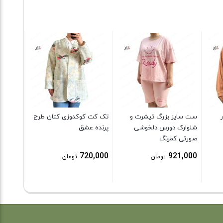
بلوز دور
طرح خر
6,000
ست سایز بزرگ تیشرت و
تک کت کوکدوزی کتان طرح
شلوارک دورس دلخوشی
پرنده عشق
صورتی کمرنگ
720,000
921,000
تومان
تومان