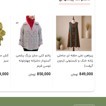
پیراهن نخی حلقه ای ساحلی
پالتو کتی سایز بزرگ پشمی
کش مو 
زنانه خنک و تابستونی (بدون
آستردار دخترانه چهارخونه
سبز
آبرفت)
توسی قرمز
9,000
850,000
849,000
تومان
تومان