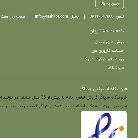
رفتن به بالا
تلفن
09117647888
ایمیل
Info@siahkor.com
هفت روز هفته ، از ساعت 11 تا
خدمات مشتریان
روش های ارسال
حساب کاربری من
رویه‌های بازگرداندن کالا
فروشگاه
فروشگاه اینترنتی سیاکُر
فروشگاه سیاکُر فروش لباس زن
سریعترین زمان ممکن انجام دهید. امیدواریم اگر قصد خرید لباس زنانه