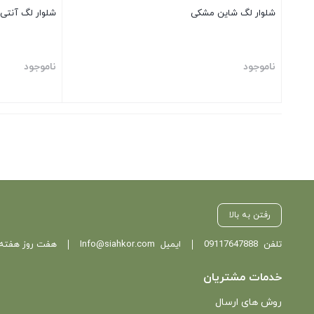
شلوار لگ شاین مشکی
شلوار لگ آنتی 
ناموجود
ناموجود
بستن
بستن
رفتن به بالا
تلفن
09117647888
ایمیل
Info@siahkor.com
هفت روز هفته ، از ساعت 11 تا
خدمات مشتریان
روش های ارسال